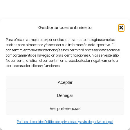
Gestionar consentimiento
Para ofrecer las mejores experiencias, utilizamos tecnologías como las
cookies para almacenar y/o acceder a la información del dispositivo. El
consentimiento de estas tecnologías nos permitirá procesar datos como el
comportamiento de navegación o las identificaciones únicas en este sitio.
No consentir o retirar el consentimiento, puede afectar negativamente a
ciertas características y funciones.
Aceptar
Denegar
Ver preferencias
Política de cookies
Política de privacidad y aviso legal
Aviso legal