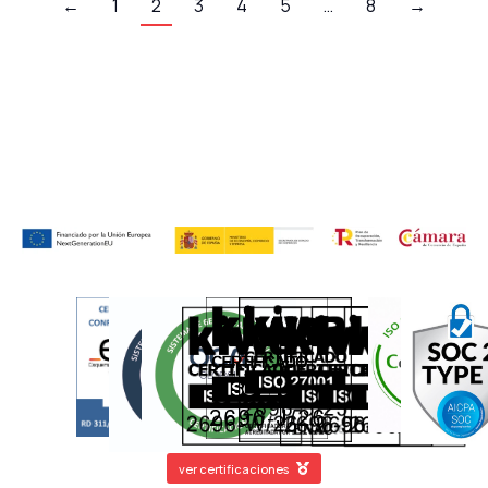
←
1
2
3
4
5
…
8
→
ver certificaciones