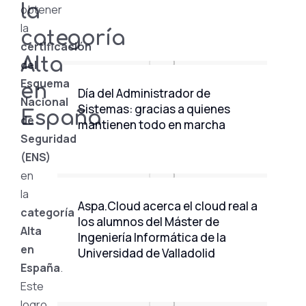
la
obtener
la
categoría
certificación
Alta
del
Esquema
en
Día del Administrador de
Nacional
Sistemas: gracias a quienes
España
de
mantienen todo en marcha
Seguridad
(ENS)
en
la
Aspa.Cloud acerca el cloud real a
categoría
los alumnos del Máster de
Alta
Ingeniería Informática de la
en
Universidad de Valladolid
España
.
Este
logro