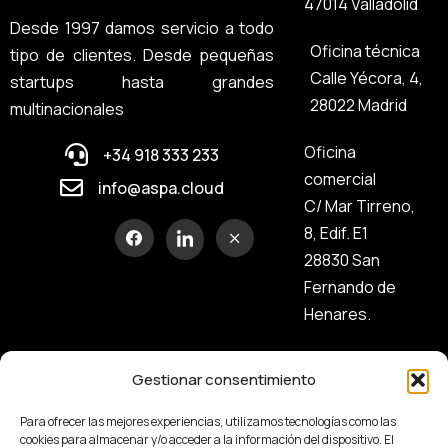
47014 Valladolid
Desde 1997 damos servicio a todo
Oficina técnica
tipo de clientes. Desde pequeñas
Calle Yécora, 4,
startups hasta grandes
28022 Madrid
multinacionales
Oficina
+34 918 333 233
comercial
info@aspa.cloud
C/ Mar Tirreno,
8, Edif. E1
28830 San
Fernando de
Henares.
Gestionar consentimiento
Para ofrecer las mejores experiencias, utilizamos tecnologías como las
cookies para almacenar y/o acceder a la información del dispositivo. El