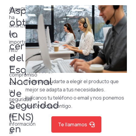
AspaCloud
AspaCloud
ha
obtiene
alcanzado
la
un
importante
certificación
hito
del
en
su
Esquema
compromiso
Nacional
Déjanos ayudarte a elegir el producto que
con
mejor se adapta a tus necesidades.
la
de
Indícanos tu teléfono o email y nos ponemos
seguridad
Seguridad
en contacto contigo.
de
la
(ENS)
información
Te llamamos
en
al