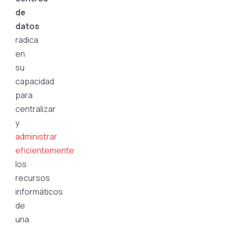
de
datos
radica
en
su
capacidad
para
centralizar
y
administrar
eficientemente
los
recursos
informáticos
de
una