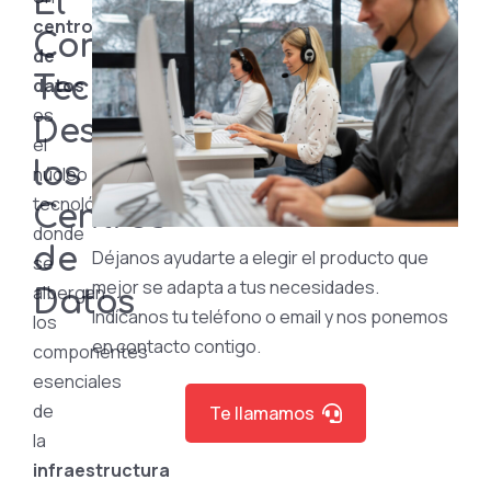
El
centro
Corazón
de
Tecnológico:
datos
es
Descubriendo
el
los
núcleo
tecnológico
Centros
donde
de
Déjanos ayudarte a elegir el producto que
se
mejor se adapta a tus necesidades.
albergan
Datos
Indícanos tu teléfono o email y nos ponemos
los
en contacto contigo.
componentes
esenciales
de
Te llamamos
la
infraestructura