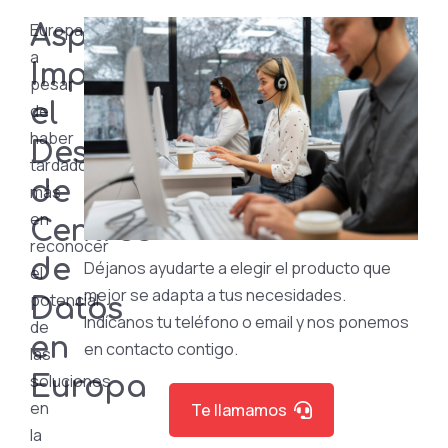
Europa,
Aspa.Cloud
a
Impulsa
pesar
el
de
haber
Desarrollo
tardado
de
más
en
Centros
reconocer
de
Déjanos ayudarte a elegir el producto que
el
mejor se adapta a tus necesidades.
potencial
Datos
Indícanos tu teléfono o email y nos ponemos
de
en
en contacto contigo.
las
soluciones
Europa
en
Te llamamos
la