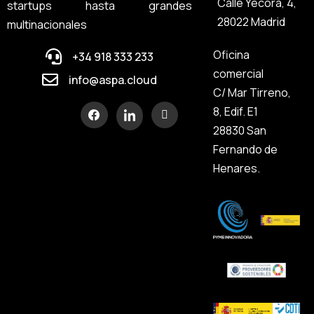
Calle Yécora, 4,
startups hasta grandes
28022 Madrid
multinacionales
Oficina
+34 918 333 233
comercial
info@aspa.cloud
C/ Mar Tirreno,
8, Edif. E1
28830 San
Fernando de
Henares.