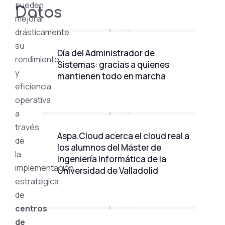
pueden
Datos
mejorar
drásticamente
su
Día del Administrador de
rendimiento
Sistemas: gracias a quienes
y
mantienen todo en marcha
eficiencia
operativa
a
través
Aspa.Cloud acerca el cloud real a
de
los alumnos del Máster de
la
Ingeniería Informática de la
implementación
Universidad de Valladolid
estratégica
de
centros
de