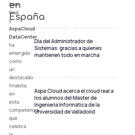
en
fase
final,
España
y
AspaCloud
DataCenter
Día del Administrador de
ha
Sistemas: gracias a quienes
emergido
mantienen todo en marcha
como
un
destacado
finalista
Aspa.Cloud acerca el cloud real a
en
los alumnos del Máster de
esta
Ingeniería Informática de la
competencia
Universidad de Valladolid
que
celebra
la