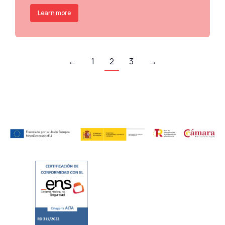
Learn more
←
1
2
3
→