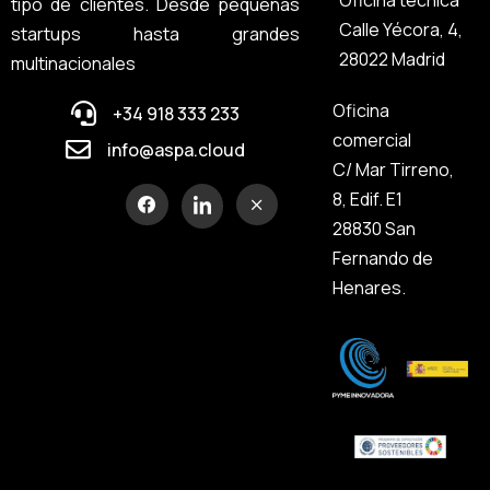
Oficina técnica
tipo de clientes. Desde pequeñas
Calle Yécora, 4,
startups hasta grandes
28022 Madrid
multinacionales
Oficina
+34 918 333 233
comercial
info@aspa.cloud
C/ Mar Tirreno,
8, Edif. E1
28830 San
Fernando de
Henares.