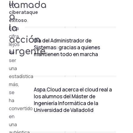
llamada
un
ciberataque
a
exitoso
.
la
Esta
cifra,
acción
Día del Administrador de
lejos
Sistemas: gracias a quienes
urgente
de
mantienen todo en marcha
ser
una
estadística
más,
Aspa.Cloud acerca el cloud real a
se
los alumnos del Máster de
ha
Ingeniería Informática de la
convertido
Universidad de Valladolid
en
una
auténtica