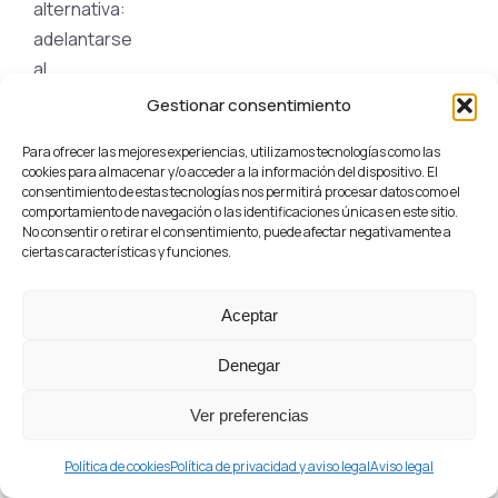
alternativa:
adelantarse
al
enemigo.
Gestionar consentimiento
Las
Para ofrecer las mejores experiencias, utilizamos tecnologías como las
pruebas
cookies para almacenar y/o acceder a la información del dispositivo. El
consentimiento de estas tecnologías nos permitirá procesar datos como el
de
comportamiento de navegación o las identificaciones únicas en este sitio.
intrusión
No consentir o retirar el consentimiento, puede afectar negativamente a
ciertas características y funciones.
(o
«penetration
Aceptar
tests»)
son
Denegar
simulaciones
controladas
Ver preferencias
de
Política de cookies
Política de privacidad y aviso legal
Aviso legal
ataques