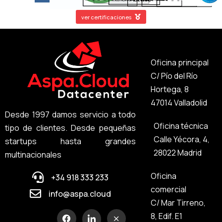
ver certificaciones
Oficina principal
C/ Pío del Río
Hortega, 8
47014 Valladolid
Desde 1997 damos servicio a todo
Oficina técnica
tipo de clientes. Desde pequeñas
Calle Yécora, 4,
startups hasta grandes
28022 Madrid
multinacionales
Oficina
+34 918 333 233
comercial
info@aspa.cloud
C/ Mar Tirreno,
8, Edif. E1