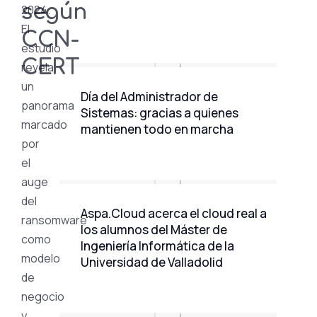
según
2024.
El
CCN-
estudio
CERT
revela
un
Día del Administrador de
panorama
Sistemas: gracias a quienes
marcado
mantienen todo en marcha
por
el
auge
del
Aspa.Cloud acerca el cloud real a
ransomware
los alumnos del Máster de
como
Ingeniería Informática de la
modelo
Universidad de Valladolid
de
negocio
y