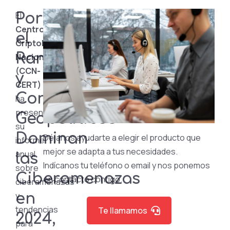
El
Porqué
Centro
el
Criptológico
Ransomware
Nacional
(CCN-
y
CERT)
Conflictos
ha
presentado
Geopolíticos
su
Dominan
Déjanos ayudarte a elegir el producto que
informe
mejor se adapta a tus necesidades.
anual
las
Indícanos tu teléfono o email y nos ponemos
sobre
Ciberamenazas
en contacto contigo.
ciberamenazas
y
en
tendencias
Te llamamos
2024,
para