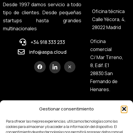
Desde 1997 damos servicio a todo
Oficina técnica
tipo de clientes. Desde pequeñas
Calle Yécora, 4,
startups hasta grandes
28022 Madrid
multinacionales
Oficina
+34 918 333 233
comercial
info@aspa.cloud
C/ Mar Tirreno,
8, Edif. E1
28830 San
Fernando de
Henares.
Gestionar consentimiento
Para ofrecer las mejores experiencias, utilizamos tecnologías como las
cookies para almacenar y/o acceder a la información del dispositivo. El
consentimiento de estas tecnologías nos permitirá procesar datos como el