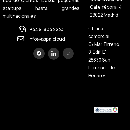
tipo de clientes. Desde pequeñas
Calle Yécora, 4,
startups hasta grandes
28022 Madrid
multinacionales
Oficina
+34 918 333 233
comercial
info@aspa.cloud
C/ Mar Tirreno,
8, Edif. E1
28830 San
Fernando de
Henares.