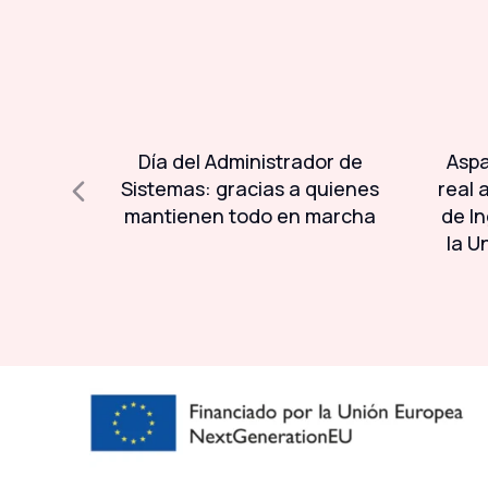
l 93% de
Día del Administrador de
Aspa
ser
Sistemas: gracias a quienes
real 
da a la
mantienen todo en marcha
de In
la U