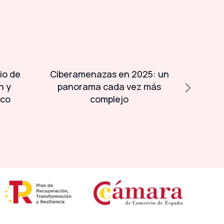
io de
Ciberamenazas en 2025: un
Día 
n y
panorama cada vez más
Sistem
ico
complejo
guardi
inf