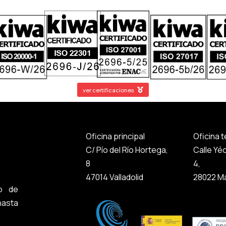
ver certificaciones
Oficina principal
Oficina 
C/ Pío del Río Hortega,
Calle Yé
8
4,
47014 Valladolid
28022 Ma
o de
asta