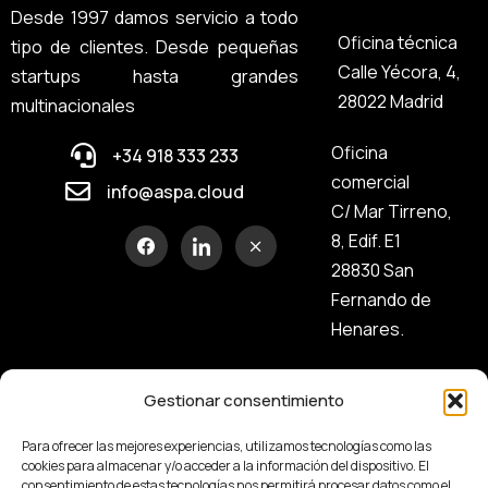
Desde 1997 damos servicio a todo
Oficina técnica
tipo de clientes. Desde pequeñas
Calle Yécora, 4,
startups hasta grandes
28022 Madrid
multinacionales
Oficina
+34 918 333 233
comercial
info@aspa.cloud
C/ Mar Tirreno,
8, Edif. E1
28830 San
Fernando de
Henares.
Gestionar consentimiento
Para ofrecer las mejores experiencias, utilizamos tecnologías como las
cookies para almacenar y/o acceder a la información del dispositivo. El
consentimiento de estas tecnologías nos permitirá procesar datos como el