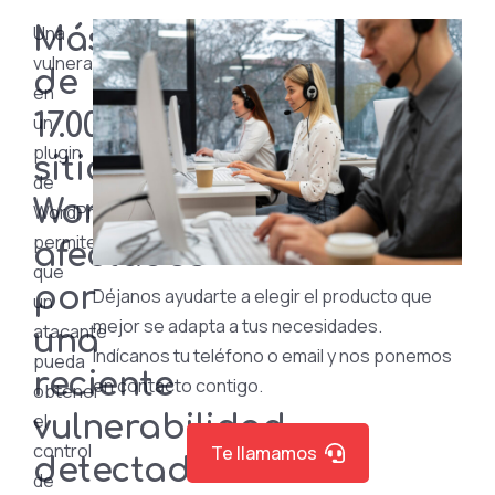
Una
Más
vulnerabilidad
de
en
17.000
un
plugin
sitios
de
WordPress
WordPress
permite
afectados
que
por
Déjanos ayudarte a elegir el producto que
un
mejor se adapta a tus necesidades.
atacante
una
Indícanos tu teléfono o email y nos ponemos
pueda
reciente
en contacto contigo.
obtener
el
vulnerabilidad
control
Te llamamos
detectada
de