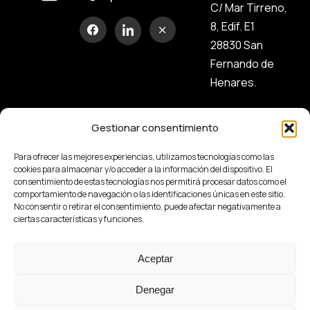
C/ Mar Tirreno,
8, Edif. E1
28830 San
Fernando de
Henares.
Gestionar consentimiento
Para ofrecer las mejores experiencias, utilizamos tecnologías como las
cookies para almacenar y/o acceder a la información del dispositivo. El
consentimiento de estas tecnologías nos permitirá procesar datos como el
comportamiento de navegación o las identificaciones únicas en este sitio.
No consentir o retirar el consentimiento, puede afectar negativamente a
ciertas características y funciones.
Aceptar
Aviso Legal
Política de
Política de
Política de
privacidad
Cookies
seguridad de la
Denegar
información