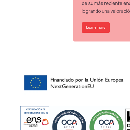
de su más reciente enc
logrando una valoraci
Learn more