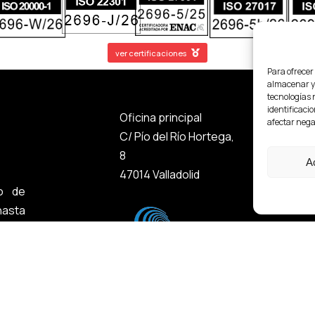
ver certificaciones
Para ofrecer
almacenar y/
tecnologías 
identificacio
Oficina principal
Oficina 
afectar nega
C/ Pío del Río Hortega,
Calle Yé
8
4,
A
47014 Valladolid
28022 Ma
o de
asta