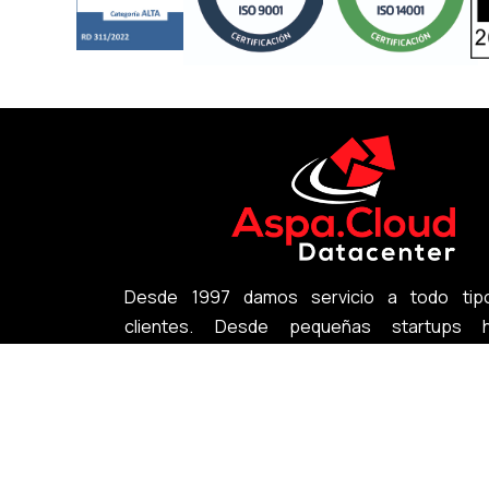
Desde 1997 damos servicio a todo tip
clientes. Desde pequeñas startups h
grandes multinacionales
+34 918 333 233
info@aspa.cloud