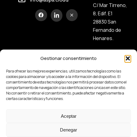
C/ Mar Tirreno,
8, Edif. E1
28830 San
Fernando de
Henares.
Gestionar consentimiento
Para ofrecer las mejores experiencias, utilizamos tecnologías como las
cookies para almacenar y/o acceder a la información del dispositivo. El
consentimiento de estas tecnologías nos permitirá procesar datos como el
comportamiento de navegación o las identificaciones únicas en este sitio.
No consentir o retirar el consentimiento, puede afectar negativamente a
ciertas características y funciones.
Aceptar
Aviso Legal
Política de
Política de
Política de
privacidad
Cookies
seguridad de la
Denegar
información