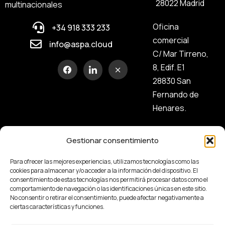
28022 Madrid
multinacionales
Oficina
+34 918 333 233
comercial
info@aspa.cloud
C/ Mar Tirreno,
8, Edif. E1
28830 San
Fernando de
Henares.
Gestionar consentimiento
Para ofrecer las mejores experiencias, utilizamos tecnologías como las
cookies para almacenar y/o acceder a la información del dispositivo. El
consentimiento de estas tecnologías nos permitirá procesar datos como el
comportamiento de navegación o las identificaciones únicas en este sitio.
No consentir o retirar el consentimiento, puede afectar negativamente a
ciertas características y funciones.