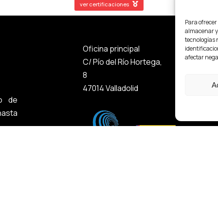
ver certificaciones
Para ofrecer
almacenar y/
tecnologías 
Oficina principal
Oficina 
identificacio
afectar nega
C/ Pío del Río Hortega,
Calle Yé
8
4,
A
47014 Valladolid
28022 Ma
o de
asta
tica de seguridad de la información
e
Condiciones generales
Ver certificaciones