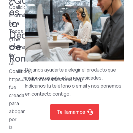
¿Qué
Coalición
es
Informática
la
para
Todos
Declaración
(The
de
Informatics
for
Roma?
All
Déjanos ayudarte a elegir el producto que
Coallition,
mejor se adapta a tus necesidades.
https://www.informaticsforall.org)
Indícanos tu teléfono o email y nos ponemos
fue
en contacto contigo.
creada
para
abogar
Te llamamos
por
la