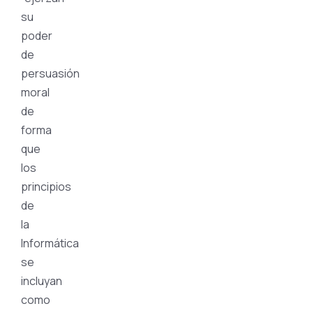
su
poder
de
persuasión
moral
de
forma
que
los
principios
de
la
Informática
se
incluyan
como