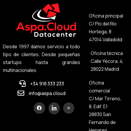
Oficina principal
C/ Pío del Río
Hortega, 8
47014 Valladolid
Desde 1997 damos servicio a todo
Oficina técnica
tipo de clientes. Desde pequeñas
Calle Yécora, 4,
startups hasta grandes
28022 Madrid
multinacionales
Oficina
+34 918 333 233
comercial
info@aspa.cloud
C/ Mar Tirreno,
8, Edif. E1
28830 San
Fernando de
Henares.