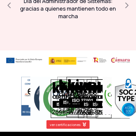
Día del Administrador de Sistemas:
A
a
gracias a quienes mantienen todo en
marcha
ver certificaciones