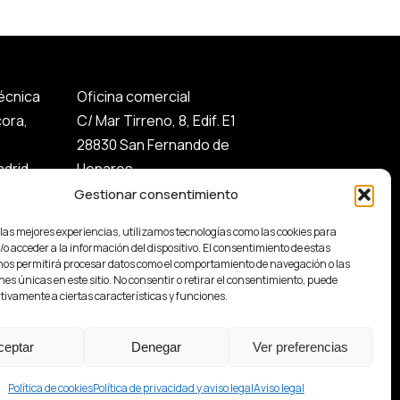
técnica
Oficina comercial
cora,
C/ Mar Tirreno, 8, Edif. E1
28830 San Fernando de
drid
Henares.
Gestionar consentimiento
 las mejores experiencias, utilizamos tecnologías como las cookies para
o acceder a la información del dispositivo. El consentimiento de estas
nos permitirá procesar datos como el comportamiento de navegación o las
nes únicas en este sitio. No consentir o retirar el consentimiento, puede
tivamente a ciertas características y funciones.
ceptar
Denegar
Ver preferencias
Política de cookies
Política de privacidad y aviso legal
Aviso legal