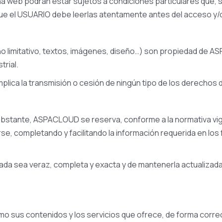
na web podrán estar sujetos a condiciones particulares que, s
e el USUARIO debe leerlas atentamente antes del acceso y/o 
y no limitativo, textos, imágenes, diseño…) son propiedad de
trial.
 implica la transmisión o cesión de ningún tipo de los derech
 obstante, ASPACLOUD se reserva, conforme a la normativa vig
se, completando y facilitando la información requerida en los
da sea veraz, completa y exacta y de mantenerla actualizada,
como sus contenidos y los servicios que ofrece, de forma corre