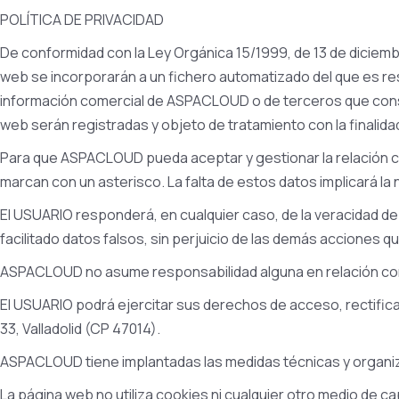
POLÍTICA DE PRIVACIDAD
De conformidad con la Ley Orgánica 15/1999, de 13 de diciemb
web se incorporarán a un fichero automatizado del que es res
información comercial de ASPACLOUD o de terceros que consid
web serán registradas y objeto de tratamiento con la finalid
Para que ASPACLOUD pueda aceptar y gestionar la relación con
marcan con un asterisco. La falta de estos datos implicará la 
El USUARIO responderá, en cualquier caso, de la veracidad de
facilitado datos falsos, sin perjuicio de las demás acciones
ASPACLOUD no asume responsabilidad alguna en relación con 
El USUARIO podrá ejercitar sus derechos de acceso, rectifica
33, Valladolid (CP 47014).
ASPACLOUD tiene implantadas las medidas técnicas y organizat
La página web no utiliza cookies ni cualquier otro medio de 