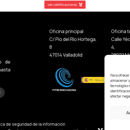
ver certificaciones
Oficina principal
Oficina 
C/ Pío del Río Hortega,
Calle Yé
8
4,
47014 Valladolid
28022 Ma
o de
asta
Para ofrecer
almacenar y/
tecnologías 
identificacio
afectar nega
A
tica de seguridad de la información