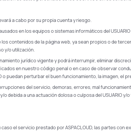
levará a cabo por su propia cuenta y riesgo.
ausados en los equipos o sistemas informáticos del USUARIO
e los contenidos de la página web, ya sean propios o de terc
 y/o utilización.
ento jurídico vigente y podrá interrumpir, eliminar discrecio
ificados en nuestro código penal o en caso de observar conduc
 o puedan perturbar el buen funcionamiento, la imagen, el pre
rupciones del servicio, demoras, errores, mal funcionamient
/o debida a una actuación dolosa o culposa del USUARIO y/o 
 su caso el servicio prestado por ASPACLOUD, las partes con 