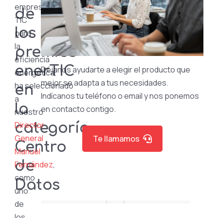
empresas
de
TIC
los
para
la
premios
eficiencia
enerTIC
Déjanos ayudarte a elegir el producto que
energética,
mejor se adapta a tus necesidades.
ha seleccionado
en
Indícanos tu teléfono o email y nos ponemos
a
la
en contacto contigo.
nuestro
Director
categoría
General
Te llamamos
Centro
Manuel
de
Fernández
,
como
Datos
uno
de
los