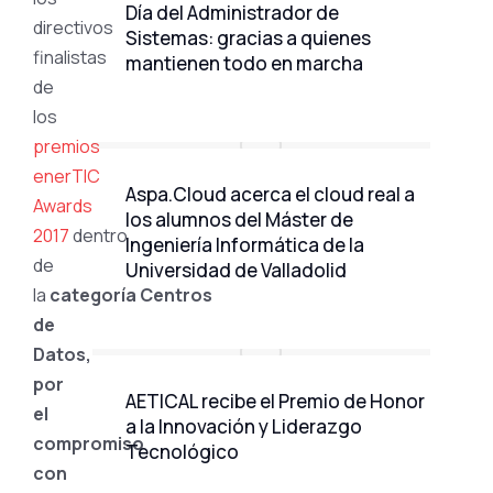
Día del Administrador de
directivos
Sistemas: gracias a quienes
finalistas
mantienen todo en marcha
de
los
premios
enerTIC
Aspa.Cloud acerca el cloud real a
Awards
los alumnos del Máster de
2017
dentro
Ingeniería Informática de la
de
Universidad de Valladolid
la
categoría Centros
de
Datos,
por
AETICAL recibe el Premio de Honor
el
a la Innovación y Liderazgo
compromiso
Tecnológico
con