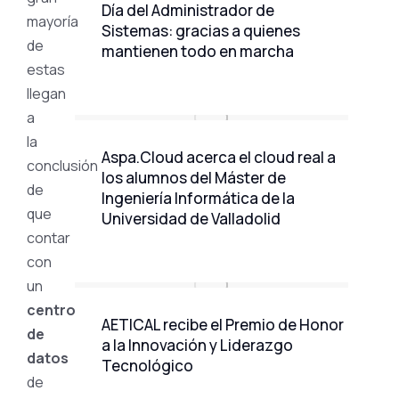
Día del Administrador de
mayoría
Sistemas: gracias a quienes
de
mantienen todo en marcha
estas
llegan
a
la
Aspa.Cloud acerca el cloud real a
conclusión
los alumnos del Máster de
de
Ingeniería Informática de la
que
Universidad de Valladolid
contar
con
un
centro
AETICAL recibe el Premio de Honor
de
a la Innovación y Liderazgo
datos
Tecnológico
de