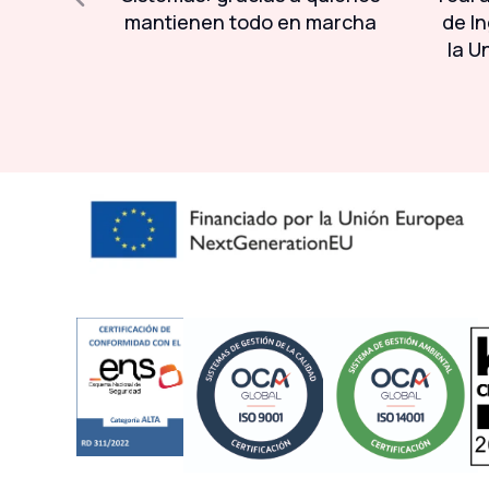
da a la
mantienen todo en marcha
de In
la U