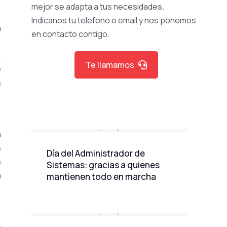
mejor se adapta a tus necesidades.
Indícanos tu teléfono o email y nos ponemos
n
en contacto contigo.
,
.
Te llamamos
e
s
a
s
Día del Administrador de
s
Sistemas: gracias a quienes
a
mantienen todo en marcha
n