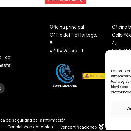
Oficina principal
Oficina 
C/ Pío del Río Hortega,
Calle Yé
8
4,
47014 Valladolid
28022 Ma
o de
asta
Para ofrecer
almacenar y/
tecnologías 
identificacio
afectar nega
A
tica de seguridad de la información
e
Condiciones generales
Ver certificaciones