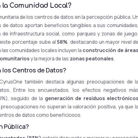
en la Comunidad Local?
omunitaria de los centros de datos en la percepción pública. U
s de datos aportan beneficios tangibles a sus comunidades
 de infraestructura social, como parques y zonas de juego
 este porcentaje sube al
58%
, destacando un mayor nivel d
n las comunidades locales incluyen la
construcción de área
comunitarios
y la mejora de las
zonas peatonales
.
 los Centros de Datos?
e CyrusOne también destaca algunas preocupaciones de l
atos. Entre los encuestados, los efectos negativos má
%), seguido de la
generación de residuos electrónico
preocupaciones no superan la valoración positiva, ya que l
centros de datos como beneficiosos.
n Pública?
ncuestados (83%)
estaría dispuesta a mejorar su percepció