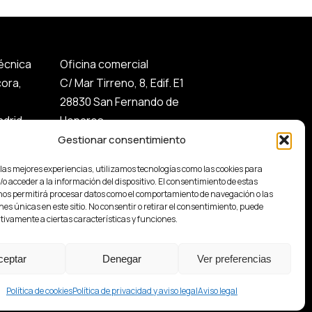
técnica
Oficina comercial
cora,
C/ Mar Tirreno, 8, Edif. E1
28830 San Fernando de
drid
Henares.
Gestionar consentimiento
 las mejores experiencias, utilizamos tecnologías como las cookies para
o acceder a la información del dispositivo. El consentimiento de estas
nos permitirá procesar datos como el comportamiento de navegación o las
nes únicas en este sitio. No consentir o retirar el consentimiento, puede
tivamente a ciertas características y funciones.
ceptar
Denegar
Ver preferencias
Política de cookies
Política de privacidad y aviso legal
Aviso legal