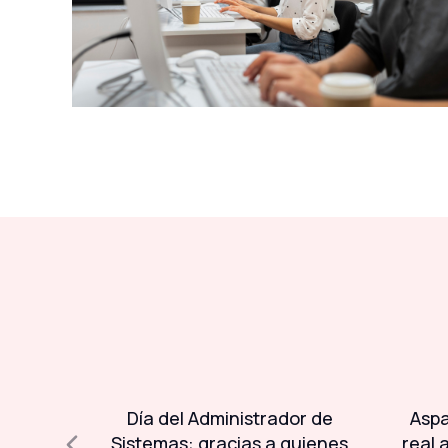
l 93% de
Día del Administrador de
Aspa
ser
Sistemas: gracias a quienes
real 