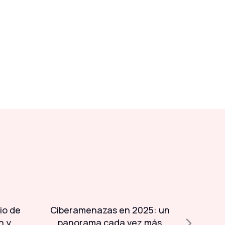
io de
Ciberamenazas en 2025: un
Día 
n y
panorama cada vez más
Sistem