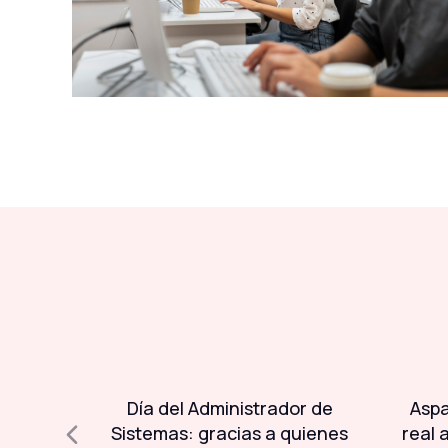
l 93% de
Día del Administrador de
Aspa
ser
Sistemas: gracias a quienes
real 