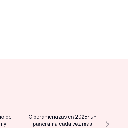
io de
Ciberamenazas en 2025: un
Día 
n y
panorama cada vez más
Sistem