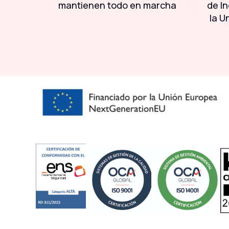
da a la
mantienen todo en marcha
de In
la U