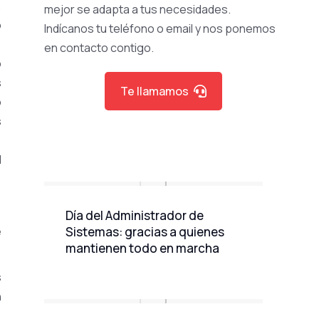
,
mejor se adapta a tus necesidades.
o
Indícanos tu teléfono o email y nos ponemos
en contacto contigo.
o
s
Te llamamos
o
s
l
Día del Administrador de
e
Sistemas: gracias a quienes
mantienen todo en marcha
s
n