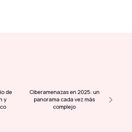
io de
Ciberamenazas en 2025: un
Día 
n y
panorama cada vez más
Sistem
ico
complejo
guardi
inf