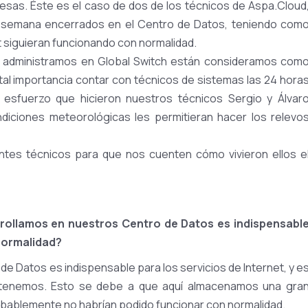
sas. Éste es el caso de dos de los técnicos de Aspa.Cloud
 de semana encerrados en el Centro de Datos, teniendo com
et siguieran funcionando con normalidad.
 administramos en Global Switch están consideramos com
vital importancia contar con técnicos de sistemas las 24 hora
 esfuerzo que hicieron nuestros técnicos Sergio y Álvar
diciones meteorológicas les permitieran hacer los relevo
entes técnicos para que nos cuenten cómo vivieron ellos e
rrollamos en nuestros Centro de Datos es
indispensabl
normalidad?
de Datos es indispensable para los servicios de Internet, y e
 tenemos. Esto se debe a que aquí almacenamos una gra
obablemente no habrían podido funcionar con normalidad.