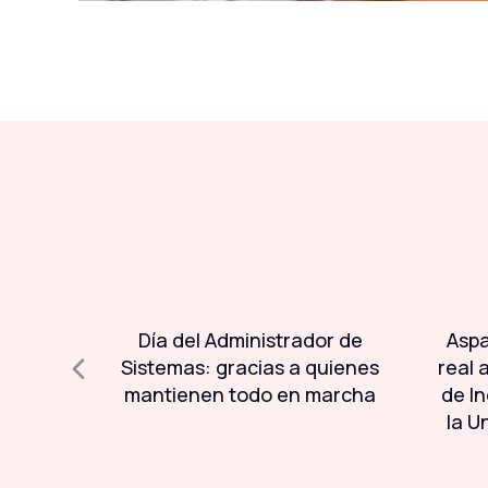
l 93% de
Día del Administrador de
Aspa
ser
Sistemas: gracias a quienes
real 
da a la
mantienen todo en marcha
de In
la U