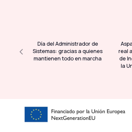
l 93% de
Día del Administrador de
Aspa
ser
Sistemas: gracias a quienes
real 
da a la
mantienen todo en marcha
de In
la U