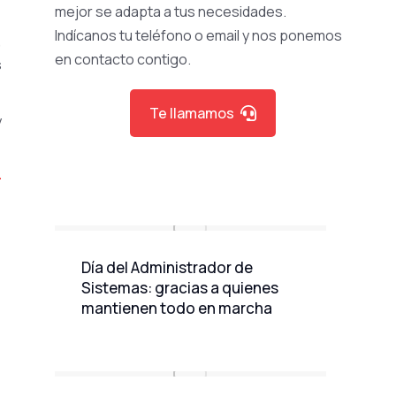
mejor se adapta a tus necesidades.
Indícanos tu teléfono o email y nos ponemos
,
en contacto contigo.
s
Te llamamos
y
-
Día del Administrador de
Sistemas: gracias a quienes
mantienen todo en marcha