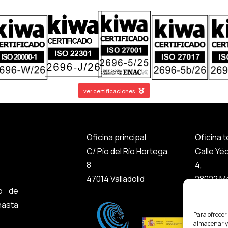
ver certificaciones
Oficina principal
Oficina 
C/ Pío del Río Hortega,
Calle Yé
8
4,
47014 Valladolid
28022 Ma
o de
asta
Para ofrecer
almacenar y/