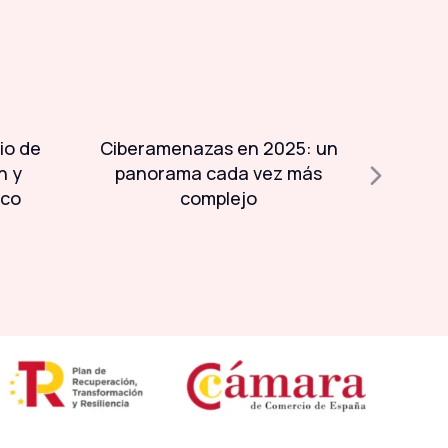
io de
Ciberamenazas en 2025: un
Día 
n y
panorama cada vez más
Sistem
ico
complejo
guardi
inf