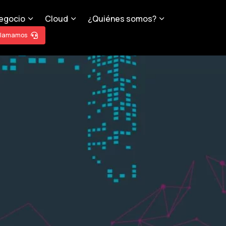
egocio
Cloud
¿Quiénes somos?
llamamos