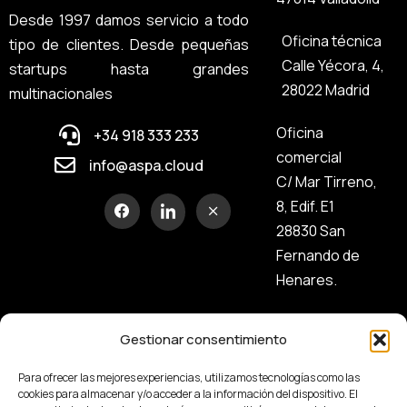
Desde 1997 damos servicio a todo
Oficina técnica
tipo de clientes. Desde pequeñas
Calle Yécora, 4,
startups hasta grandes
28022 Madrid
multinacionales
Oficina
+34 918 333 233
comercial
info@aspa.cloud
C/ Mar Tirreno,
8, Edif. E1
28830 San
Fernando de
Henares.
Gestionar consentimiento
Para ofrecer las mejores experiencias, utilizamos tecnologías como las
cookies para almacenar y/o acceder a la información del dispositivo. El