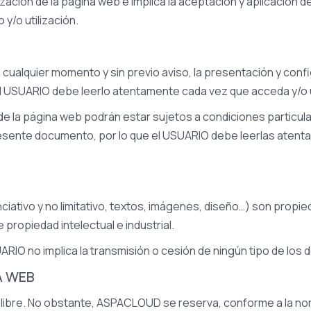
zación de la página web e implica la aceptación y aplicación d
y/o utilización.
ualquier momento y sin previo aviso, la presentación y confi
l USUARIO debe leerlo atentamente cada vez que acceda y/o u
de la página web podrán estar sujetos a condiciones particula
esente documento, por lo que el USUARIO debe leerlas atentam
nciativo y no limitativo, textos, imágenes, diseño…) son pro
 propiedad intelectual e industrial.
USUARIO no implica la transmisión o cesión de ningún tipo de 
A WEB
 libre. No obstante, ASPACLOUD se reserva, conforme a la norm