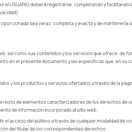
s el USUARIO deberá registrarse, completando y facilitando l
vacidad).
roporcionada sea veraz, completa y exacta y de mantenerla ac
 web, así como sus contenidos y los servicios que ofrece, de 
nto en el presente documento y las específicas que, en su ca
os y los productos y servicios ofertados a través de la página 
 el resto de elementos caracterizadores de los derechos de s
mento de información incorporado al sitio web.
itir el acceso del público a través de cualquier modalidad de 
ión del titular de los correspondientes derechos.