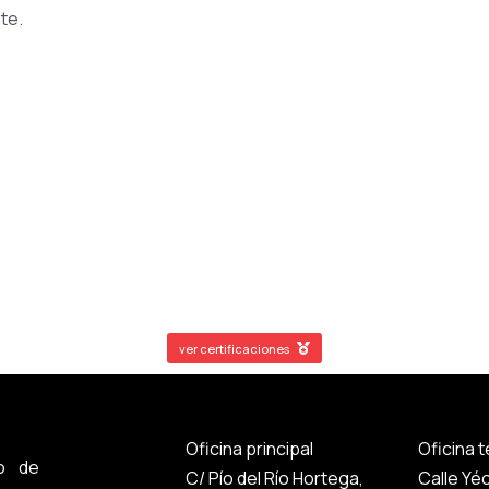
te.
ver certificaciones
Oficina principal
Oficina 
o de
C/ Pío del Río Hortega,
Calle Yé