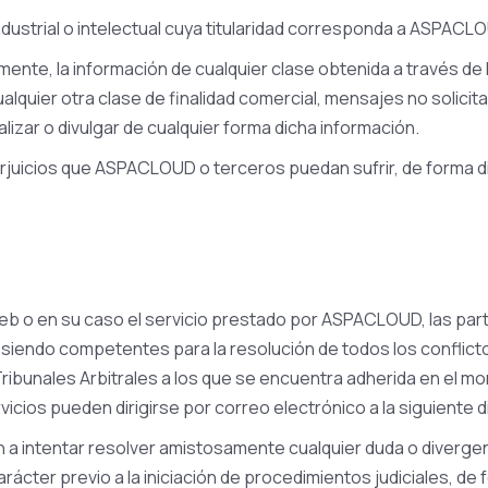
ustrial o intelectual cuya titularidad corresponda a ASPACLO
rmente, la información de cualquier clase obtenida a través de 
lquier otra clase de finalidad comercial, mensajes no solicit
lizar o divulgar de cualquier forma dicha información.
juicios que ASPACLOUD o terceros puedan sufrir, de forma dir
 Web o en su caso el servicio prestado por ASPACLOUD, las par
 siendo competentes para la resolución de todos los conflict
s Tribunales Arbitrales a los que se encuentra adherida en el
icios pueden dirigirse por correo electrónico a la siguiente 
a intentar resolver amistosamente cualquier duda o divergenci
rácter previo a la iniciación de procedimientos judiciales, de