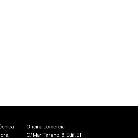
técnica
Oficina comercial
cora,
C/ Mar Tirreno, 8, Edif. E1